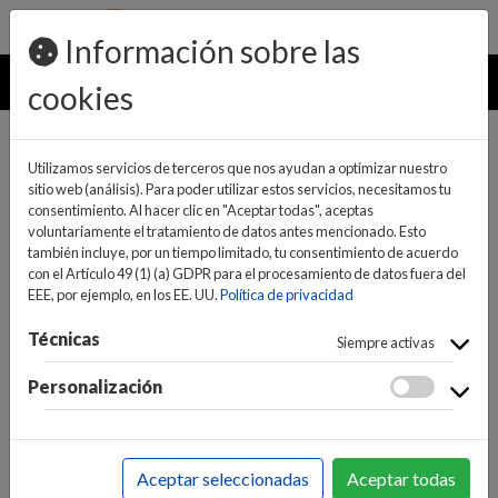
pedidos@ideaelectrodomesticos.com
924 047 836
Información sobre las
MENU
cookies
Utilizamos servicios de terceros que nos ayudan a optimizar nuestro
sitio web (análisis). Para poder utilizar estos servicios, necesitamos tu
consentimiento. Al hacer clic en "Aceptar todas", aceptas
voluntariamente el tratamiento de datos antes mencionado. Esto
también incluye, por un tiempo limitado, tu consentimiento de acuerdo
con el Artículo 49 (1) (a) GDPR para el procesamiento de datos fuera del
EEE, por ejemplo, en los EE. UU.
Política de privacidad
(0)
(0)
Técnicas
Siempre activas
Personalización
INICIO
>
INFORMÁTICA Y NUEVAS TECNOLOGÍAS
>
CONECTIVIDAD / REDES
>
VIDEOVIGILANCIA
>
Aceptar seleccionadas
Aceptar todas
CAMARAS VIDEOVIGILANCIA