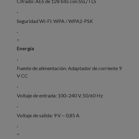
Cifrado: AES de 128 bits con SSL/TLS
'
Seguridad Wi-Fi: WPA / WPA2-PSK
'
''
Energía
'
Fuente de alimentación: Adaptador de corriente 9
V CC
'
Voltaje de entrada: 100–240 V, 50/60 Hz
'
Voltaje de salida: 9 V ⎓ 0,85 A
'
''