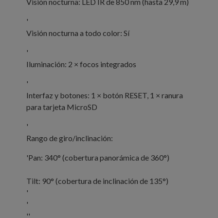
Visión nocturna: LED IR de 850 nm (hasta 29,9 m)
'
Visión nocturna a todo color: Sí
'
Iluminación: 2 × focos integrados
'
Interfaz y botones: 1 × botón RESET, 1 × ranura
para tarjeta MicroSD
'
Rango de giro/inclinación:
'
Pan: 340° (cobertura panorámica de 360°)
Tilt: 90° (cobertura de inclinación de 135°)
'
'
''