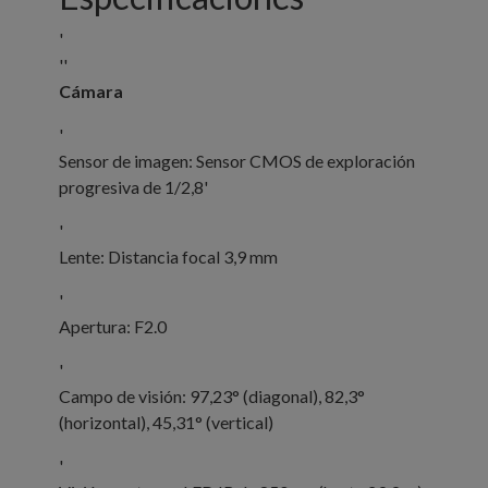
'
''
Cámara
'
Sensor de imagen: Sensor CMOS de exploración
progresiva de 1/2,8'
'
Lente: Distancia focal 3,9 mm
'
Apertura: F2.0
'
Campo de visión: 97,23° (diagonal), 82,3°
(horizontal), 45,31° (vertical)
'