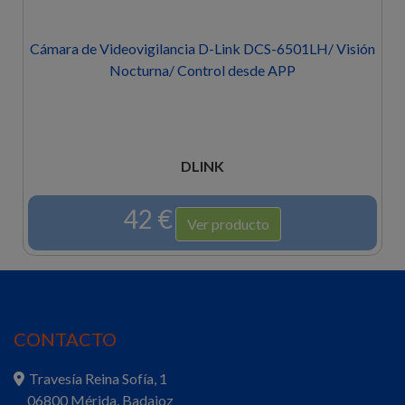
isión
Cámara de Videovigilancia Synology BC500/ 110º/
Visión Nocturna/ Control desde APP
SYNOLOGY
285 €
Ver producto
CONTACTO
Travesía Reina Sofía, 1
06800 Mérida, Badajoz