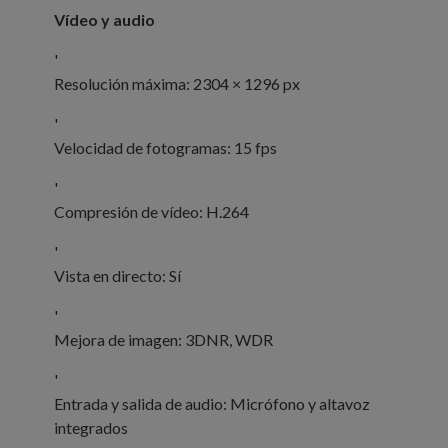
Vídeo y audio
'
Resolución máxima: 2304 × 1296 px
'
Velocidad de fotogramas: 15 fps
'
Compresión de vídeo: H.264
'
Vista en directo: Sí
'
Mejora de imagen: 3DNR, WDR
'
Entrada y salida de audio: Micrófono y altavoz
integrados