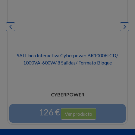
eractiva Cyberpower BR1000ELCD/
SAI Línea Intera
W/ 8 Salidas/ Formato Bloque
1200VA-720W/ 
CYBERPOWER
6 €
156
Ver producto