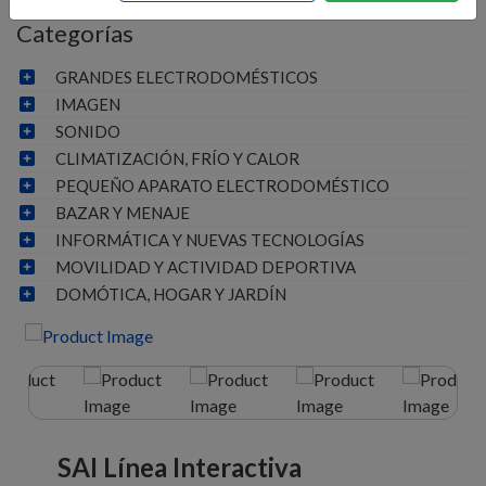
Categorías
GRANDES ELECTRODOMÉSTICOS
IMAGEN
SONIDO
CLIMATIZACIÓN, FRÍO Y CALOR
PEQUEÑO APARATO ELECTRODOMÉSTICO
BAZAR Y MENAJE
INFORMÁTICA Y NUEVAS TECNOLOGÍAS
MOVILIDAD Y ACTIVIDAD DEPORTIVA
DOMÓTICA, HOGAR Y JARDÍN
SAI Línea Interactiva