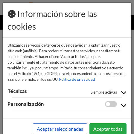
pedidos@ideaelectrodomesticos.com
924 047 836
Información sobre las
MENU
cookies
Utilizamos servicios de terceros que nos ayudan a optimizar nuestro
sitio web (análisis). Para poder utilizar estos servicios, necesitamos tu
consentimiento. Al hacer clic en "Aceptar todas", aceptas
voluntariamente el tratamiento de datos antes mencionado. Esto
también incluye, por un tiempo limitado, tu consentimiento de acuerdo
con el Artículo 49 (1) (a) GDPR para el procesamiento de datos fuera del
EEE, por ejemplo, en los EE. UU.
Política de privacidad
(0)
(0)
Técnicas
Siempre activas
Personalización
INICIO
>
INFORMÁTICA Y NUEVAS TECNOLOGÍAS
>
PERIFÉRICOS
>
S.A.I.
>
SAIS
Aceptar seleccionadas
Aceptar todas