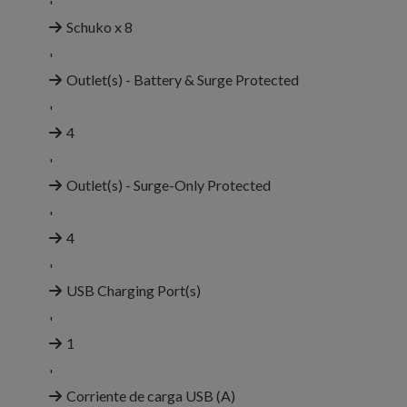
'
Schuko x 8
'
Outlet(s) - Battery & Surge Protected
'
4
'
Outlet(s) - Surge-Only Protected
'
4
'
USB Charging Port(s)
'
1
'
Corriente de carga USB (A)