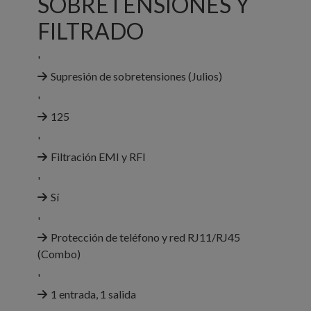
SOBRETENSIONES Y
FILTRADO
'
Supresión de sobretensiones (Julios)
'
125
'
Filtración EMI y RFI
'
Sí
'
Protección de teléfono y red RJ11/RJ45
(Combo)
'
1 entrada, 1 salida