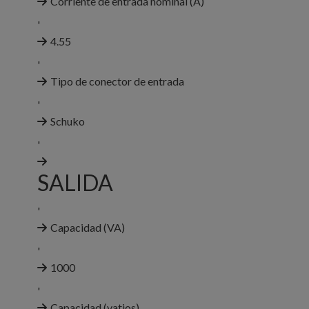
Corriente de entrada nominal (A)
'
4.55
'
Tipo de conector de entrada
'
Schuko
'
SALIDA
'
Capacidad (VA)
'
1000
'
Capacidad (vatios)