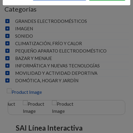
Categorías
GRANDES ELECTRODOMÉSTICOS
IMAGEN
SONIDO
CLIMATIZACIÓN, FRÍO Y CALOR
PEQUEÑO APARATO ELECTRODOMÉSTICO
BAZAR Y MENAJE
INFORMÁTICA Y NUEVAS TECNOLOGÍAS
MOVILIDAD Y ACTIVIDAD DEPORTIVA
DOMÓTICA, HOGAR Y JARDÍN
SAI Línea Interactiva