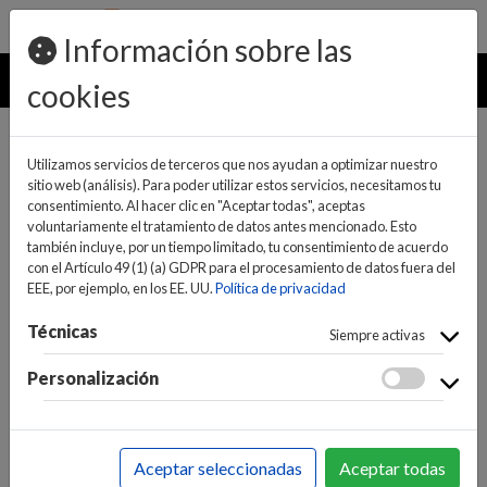
pedidos@ideaelectrodomesticos.com
924 047 836
Información sobre las
MENU
cookies
Utilizamos servicios de terceros que nos ayudan a optimizar nuestro
sitio web (análisis). Para poder utilizar estos servicios, necesitamos tu
consentimiento. Al hacer clic en "Aceptar todas", aceptas
voluntariamente el tratamiento de datos antes mencionado. Esto
también incluye, por un tiempo limitado, tu consentimiento de acuerdo
con el Artículo 49 (1) (a) GDPR para el procesamiento de datos fuera del
EEE, por ejemplo, en los EE. UU.
Política de privacidad
(0)
(0)
Técnicas
Siempre activas
Personalización
INICIO
>
INFORMÁTICA Y NUEVAS TECNOLOGÍAS
>
PERIFÉRICOS
>
S.A.I.
>
SAIS
Aceptar seleccionadas
Aceptar todas