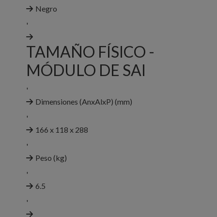
Negro
'
TAMAÑO FÍSICO -
MÓDULO DE SAI
'
Dimensiones (AnxAlxP) (mm)
'
166 x 118 x 288
'
Peso (kg)
'
6.5
'