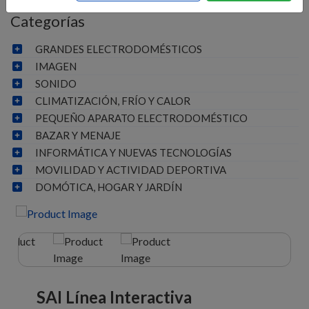
Categorías
GRANDES ELECTRODOMÉSTICOS
IMAGEN
SONIDO
CLIMATIZACIÓN, FRÍO Y CALOR
PEQUEÑO APARATO ELECTRODOMÉSTICO
BAZAR Y MENAJE
INFORMÁTICA Y NUEVAS TECNOLOGÍAS
MOVILIDAD Y ACTIVIDAD DEPORTIVA
DOMÓTICA, HOGAR Y JARDÍN
SAI Línea Interactiva