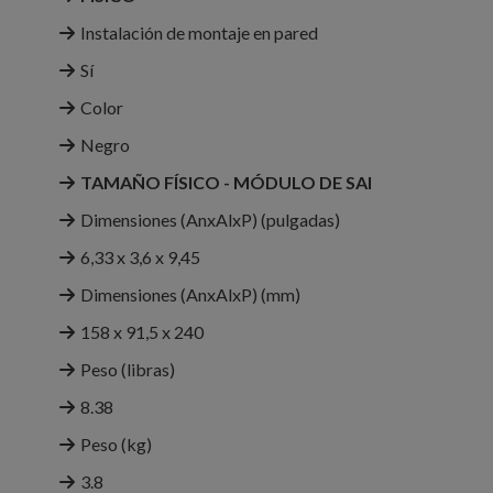
Instalación de montaje en pared
Sí
Color
Negro
TAMAÑO FÍSICO - MÓDULO DE SAI
Dimensiones (AnxAlxP) (pulgadas)
6,33 x 3,6 x 9,45
Dimensiones (AnxAlxP) (mm)
158 x 91,5 x 240
Peso (libras)
8.38
Peso (kg)
3.8