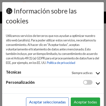
pedidos@ideaelectrodomesticos.com
924 047 836
Información sobre las
MENU
cookies
Utilizamos servicios de terceros que nos ayudan a optimizar nuestro
sitio web (análisis). Para poder utilizar estos servicios, necesitamos tu
consentimiento. Al hacer clic en "Aceptar todas", aceptas
voluntariamente el tratamiento de datos antes mencionado. Esto
también incluye, por un tiempo limitado, tu consentimiento de acuerdo
con el Artículo 49 (1) (a) GDPR para el procesamiento de datos fuera del
EEE, por ejemplo, en los EE. UU.
Política de privacidad
(0)
(0)
Técnicas
Siempre activas
Personalización
INICIO
>
INFORMÁTICA Y NUEVAS TECNOLOGÍAS
>
PERIFÉRICOS
>
S.A.I.
>
SAIS
Aceptar seleccionadas
Aceptar todas