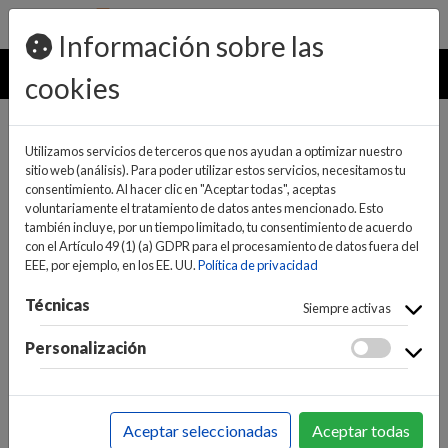
pedidos@ideaelectrodomesticos.com
924 047 836
Información sobre las
MENU
cookies
Utilizamos servicios de terceros que nos ayudan a optimizar nuestro
sitio web (análisis). Para poder utilizar estos servicios, necesitamos tu
consentimiento. Al hacer clic en "Aceptar todas", aceptas
voluntariamente el tratamiento de datos antes mencionado. Esto
también incluye, por un tiempo limitado, tu consentimiento de acuerdo
con el Artículo 49 (1) (a) GDPR para el procesamiento de datos fuera del
EEE, por ejemplo, en los EE. UU.
Política de privacidad
(0)
(0)
Técnicas
Siempre activas
Personalización
INICIO
>
GRANDES ELECTRODOMÉSTICOS
Aceptar seleccionadas
Aceptar todas