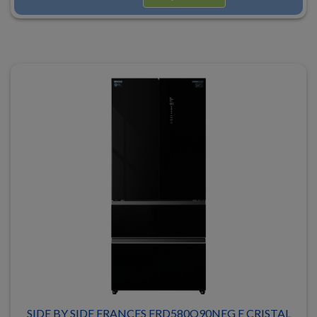
SIDE BY SIDE FRANCES FRD580Q90NEG E CRISTAL