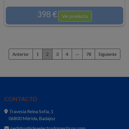
398 €
Ver producto
Anterior
1
2
3
4
···
78
Siguiente
CONTACTO
Travesía Reina Sofía, 1
06800 Mérida, Badajoz
pedidos@ideaelectrodomesticos.com