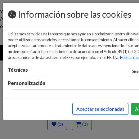
Warning
: Invalid argument supplied for foreach() in
Información sobre las cookies
/var/www/vhosts/ideaelectrodomesticos.com/httpdocs/ent
on line
466
Utilizamos servicios de terceros que nos ayudan a optimizar nuestro sitio web
pedidos@ideaelectrodomesticos.com
poder utilizar estos servicios, necesitamos tu consentimiento. Al hacer clic en
924 047 836
aceptas voluntariamente el tratamiento de datos antes mencionado. Esto tam
MENU
un tiempo limitado, tu consentimiento de acuerdo con el Artículo 49 (1) (a) G
procesamiento de datos fuera del EEE, por ejemplo, en los EE. UU.
Política de
Técnicas
Sie
Personalización
Aceptar seleccionadas
A
(0)
(0)