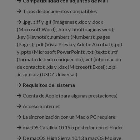
Compati­bilidad con adjuntos de Mail
Tipos de documentos compatibles
.jpg, .tiff y .gif (imágenes); .doc y .docx
(Microsoft Word); .htm y .html (páginas web);
.key (Keynote); .numbers (Numbers); .pages
(Pages); .pdf (Vista Previa y Adobe Acrobat); .ppt
y .pptx (Microsoft PowerPoint); .txt (texto); .rtf
(formato de texto enriquecido); .vcf (información
de contacto); .xls y .xlsx (Microsoft Excel); .zip;
.ics y .usdz (USDZ Universal)
Requisitos del sistema
Cuenta de Apple (para algunas prestaciones)
Acceso a internet
La sincronización con un Mac o PC requiere:
macOS Catalina 10.15 o posterior con el Finder
De macOS High Sierra 10.13 a macOS Mojave