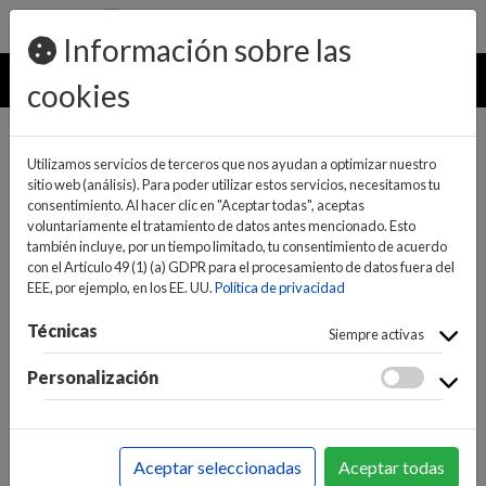
pedidos@ideaelectrodomesticos.com
924 047 836
Información sobre las
MENU
cookies
Utilizamos servicios de terceros que nos ayudan a optimizar nuestro
sitio web (análisis). Para poder utilizar estos servicios, necesitamos tu
consentimiento. Al hacer clic en "Aceptar todas", aceptas
voluntariamente el tratamiento de datos antes mencionado. Esto
también incluye, por un tiempo limitado, tu consentimiento de acuerdo
con el Artículo 49 (1) (a) GDPR para el procesamiento de datos fuera del
EEE, por ejemplo, en los EE. UU.
Política de privacidad
(0)
(0)
Técnicas
Siempre activas
Personalización
INICIO
>
INFORMÁTICA Y NUEVAS TECNOLOGÍAS
>
SMARTPHONES / TELÉFONOS
>
SMARTPHONES Y
Aceptar seleccionadas
Aceptar todas
MOVILES
>
SMARTPHONES