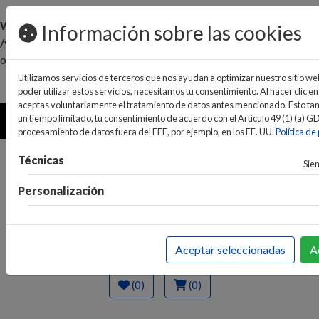
Warning
: Invalid argument supplied for foreach() in
Información sobre las cookies
/var/www/vhosts/ideaelectrodomesticos.com/httpdocs/ent
on line
466
Utilizamos servicios de terceros que nos ayudan a optimizar nuestro sitio web
pedidos@ideaelectrodomesticos.com
poder utilizar estos servicios, necesitamos tu consentimiento. Al hacer clic en
924 047 836
aceptas voluntariamente el tratamiento de datos antes mencionado. Esto tam
MENU
un tiempo limitado, tu consentimiento de acuerdo con el Artículo 49 (1) (a) G
procesamiento de datos fuera del EEE, por ejemplo, en los EE. UU.
Política de
Técnicas
Sie
Personalización
Aceptar seleccionadas
A
(0)
(0)