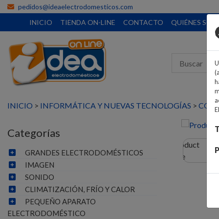
pedidos@ideaelectrodomesticos.com
INICIO
TIENDA ON-LINE
CONTACTO
QUIÉNES SO
U
(
h
m
a
INICIO
>
INFORMÁTICA Y NUEVAS TECNOLOGÍAS
>
COM
E
T
Categorías
P
GRANDES ELECTRODOMÉSTICOS
IMAGEN
SONIDO
CLIMATIZACIÓN, FRÍO Y CALOR
PEQUEÑO APARATO
ELECTRODOMÉSTICO