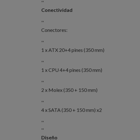
''
Conectividad
''
Conectores:
''
1 x ATX 20+4 pines (350 mm)
''
1 x CPU 4+4 pines (350 mm)
''
2 x Molex (350 + 150 mm)
''
4 x SATA (350 + 150 mm) x2
''
''
Diseño