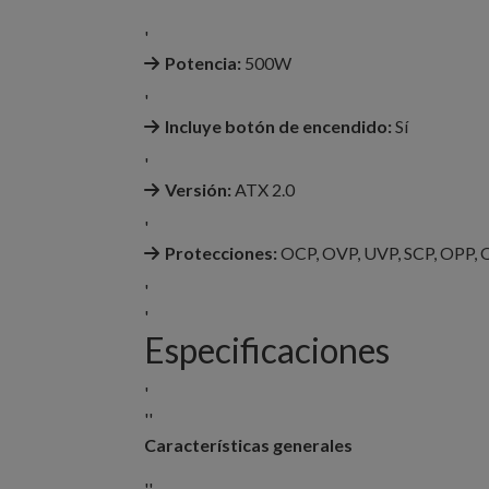
'
Potencia:
500W
'
Incluye botón de encendido:
Sí
'
Versión:
ATX 2.0
'
Protecciones:
OCP, OVP, UVP, SCP, OPP,
'
'
Especificaciones
'
''
Características generales
''