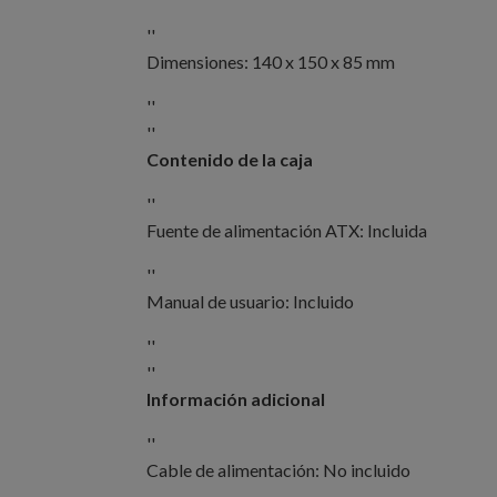
''
Dimensiones: 140 x 150 x 85 mm
''
''
Contenido de la caja
''
Fuente de alimentación ATX: Incluida
''
Manual de usuario: Incluido
''
''
Información adicional
''
Cable de alimentación: No incluido