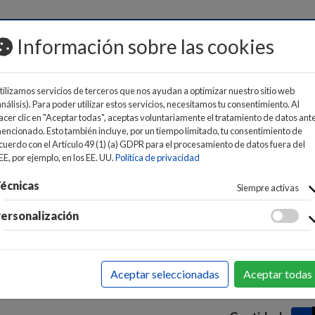
MOS
Información sobre las cookies
tilizamos servicios de terceros que nos ayudan a optimizar nuestro sitio web
análisis). Para poder utilizar estos servicios, necesitamos tu consentimiento. Al
acer clic en "Aceptar todas", aceptas voluntariamente el tratamiento de datos ant
encionado. Esto también incluye, por un tiempo limitado, tu consentimiento de
cuerdo con el Artículo 49 (1) (a) GDPR para el procesamiento de datos fuera del
PONENTES
>
COMPONENTES
>
FUENTES DE ALIMENTACI
EE, por ejemplo, en los EE. UU.
Política de privacidad
Fuente de
écnicas
Siempre activas
500ATX-S
ersonalización
15
Precio:
EAN:
843573990
Aceptar seleccionadas
Aceptar todas
Marca:
AISENS