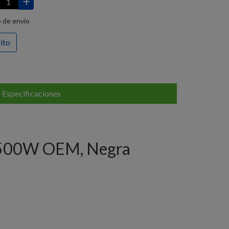
 de envío
rito
Especificaciones
 500W OEM, Negra