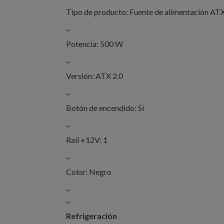
Tipo de producto: Fuente de alimentación A
''
Potencia: 500 W
''
Versión: ATX 2.0
''
Botón de encendido: Sí
''
Raíl +12V: 1
''
Color: Negro
''
''
Refrigeración