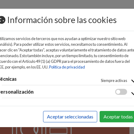
osts/ideaelectrodomesticos.com/httpdocs/entity/Articulo
Información sobre las cookies
MOS
tilizamos servicios de terceros que nos ayudan a optimizar nuestro sitio web
análisis). Para poder utilizar estos servicios, necesitamos tu consentimiento. Al
acer clic en "Aceptar todas", aceptas voluntariamente el tratamiento de datos ant
encionado. Esto también incluye, por un tiempo limitado, tu consentimiento de
cuerdo con el Artículo 49 (1) (a) GDPR para el procesamiento de datos fuera del
EE, por ejemplo, en los EE. UU.
Política de privacidad
FÉRICOS
écnicas
>
S.A.I.
>
ACCESORIOS SAIS
Siempre activas
ersonalización
Aceptar seleccionadas
Aceptar todas