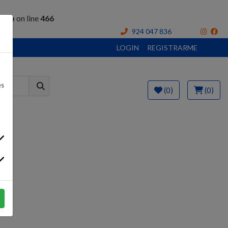
.php
on line
466
924 047 836
LOGIN
REGISTRARME
es
(0)
(0)