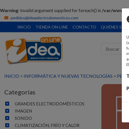
Warning
: Invalid argument supplied for foreach() in
/var/www/vh
pedidos@ideaelectrodomesticos.com
INICIO
TIENDA ON-LINE
CONTACTO
QUIÉNES SO
U
(
h
m
a
E
INICIO
>
INFORMÁTICA Y NUEVAS TECNOLOGÍAS
>
PERI
T
P
Categorías
GRANDES ELECTRODOMÉSTICOS
IMAGEN
SONIDO
CLIMATIZACIÓN, FRÍO Y CALOR