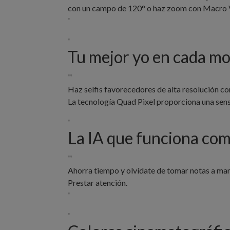
con un campo de 120° o haz zoom con Macro Vi
'
'
Tu mejor yo en cada m
''
Haz selfis favorecedores de alta resolución co
La tecnología Quad Pixel proporciona una sensi
'
La IA que funciona com
''
Ahorra tiempo y olvídate de tomar notas a man
Prestar atención.
'
'