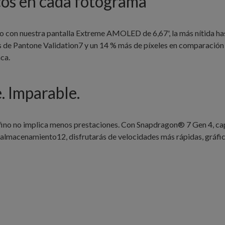
cos en cada fotograma
on nuestra pantalla Extreme AMOLED de 6,67', la más nítida hasta
s de Pantone Validation7 y un 14 % más de píxeles en comparación
ca.
. Imparable.
fino no implica menos prestaciones. Con Snapdragon® 7 Gen 4, ca
cenamiento12, disfrutarás de velocidades más rápidas, gráficos