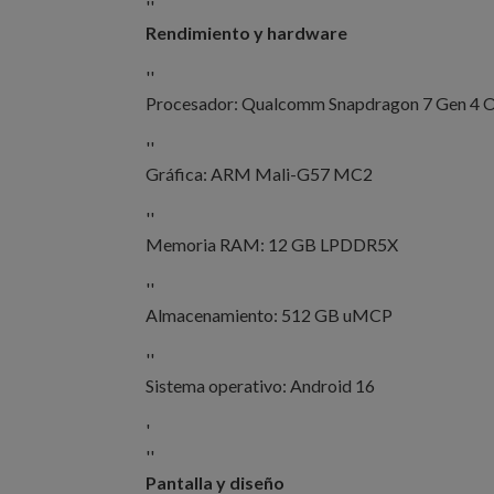
''
Rendimiento y hardware
''
Procesador: Qualcomm Snapdragon 7 Gen 4 
''
Gráfica: ARM Mali-G57 MC2
''
Memoria RAM: 12 GB LPDDR5X
''
Almacenamiento: 512 GB uMCP
''
Sistema operativo: Android 16
'
''
Pantalla y diseño