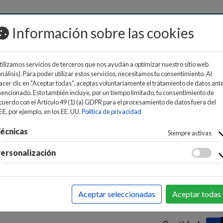
MOS
Información sobre las cookies
tilizamos servicios de terceros que nos ayudan a optimizar nuestro sitio web
análisis). Para poder utilizar estos servicios, necesitamos tu consentimiento. Al
acer clic en "Aceptar todas", aceptas voluntariamente el tratamiento de datos ant
encionado. Esto también incluye, por un tiempo limitado, tu consentimiento de
cuerdo con el Artículo 49 (1) (a) GDPR para el procesamiento de datos fuera del
TPHONES / TELÉFONOS
>
SMARTPHONES Y MOVILES
>
SM
EE, por ejemplo, en los EE. UU.
Política de privacidad
Smartphon
écnicas
Siempre activas
512GB/ 6.
ersonalización
44
Precio:
EAN:
084049360
Aceptar seleccionadas
Aceptar todas
Marca:
MOTOR