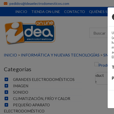
pedidos@ideaelectrodomesticos.com
INICIO
TIENDA ON-LINE
CONTACTO
QUIÉNES SO
U
(
h
m
a
INICIO
>
INFORMÁTICA Y NUEVAS TECNOLOGÍAS
>
SMAR
E
T
Categorías
P
GRANDES ELECTRODOMÉSTICOS
IMAGEN
SONIDO
CLIMATIZACIÓN, FRÍO Y CALOR
PEQUEÑO APARATO
ELECTRODOMÉSTICO