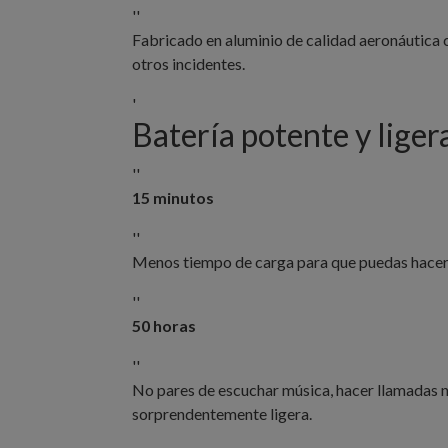
''
Fabricado en aluminio de calidad aeronáutica co
otros incidentes.
'
Batería potente y liger
''
15
minutos
''
Menos tiempo de carga para que puedas hacer 
''
50
horas
''
No pares de escuchar música, hacer llamadas n
sorprendentemente ligera.