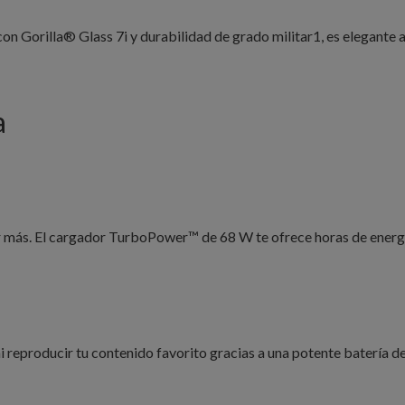
n Gorilla® Glass 7i y durabilidad de grado militar1, es elegante a 
a
más. El cargador TurboPower™ de 68 W te ofrece horas de energí
i reproducir tu contenido favorito gracias a una potente batería d