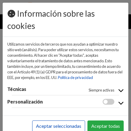
pedidos@ideaelectrodomesticos.com
924 047 836
Información sobre las
MENU
cookies
Utilizamos servicios de terceros que nos ayudan a optimizar nuestro
sitio web (análisis). Para poder utilizar estos servicios, necesitamos tu
consentimiento. Al hacer clic en "Aceptar todas", aceptas
voluntariamente el tratamiento de datos antes mencionado. Esto
también incluye, por un tiempo limitado, tu consentimiento de acuerdo
con el Artículo 49 (1) (a) GDPR para el procesamiento de datos fuera del
EEE, por ejemplo, en los EE. UU.
Política de privacidad
(0)
(0)
Técnicas
Siempre activas
Personalización
INICIO
>
INFORMÁTICA Y NUEVAS TECNOLOGÍAS
>
SMARTPHONES / TELÉFONOS
>
SMARTPHONES Y
Aceptar seleccionadas
Aceptar todas
MOVILES
>
SMARTPHONES