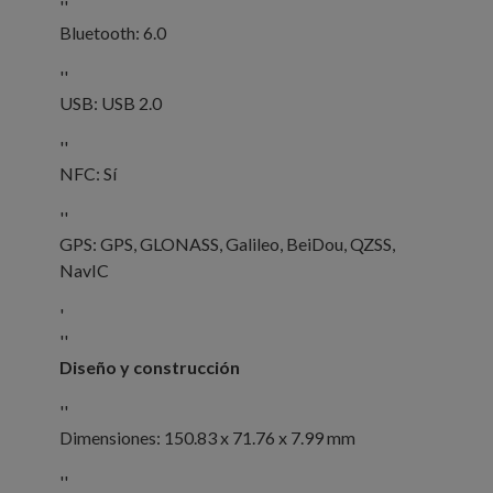
''
Bluetooth: 6.0
''
USB: USB 2.0
''
NFC: Sí
''
GPS: GPS, GLONASS, Galileo, BeiDou, QZSS,
NavIC
'
''
Diseño y construcción
''
Dimensiones: 150.83 x 71.76 x 7.99 mm
''