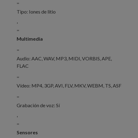
''
Tipo: Iones de litio
'
''
Multimedia
''
Audio: AAC, WAV, MP3, MIDI, VORBIS, APE,
FLAC
''
Vídeo: MP4, 3GP, AVI, FLV, MKV, WEBM, TS, ASF
''
Grabación de voz: Sí
'
''
Sensores