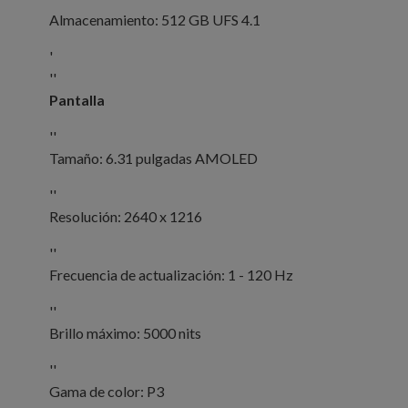
Almacenamiento: 512 GB UFS 4.1
'
''
Pantalla
''
Tamaño: 6.31 pulgadas AMOLED
''
Resolución: 2640 x 1216
''
Frecuencia de actualización: 1 - 120 Hz
''
Brillo máximo: 5000 nits
''
Gama de color: P3