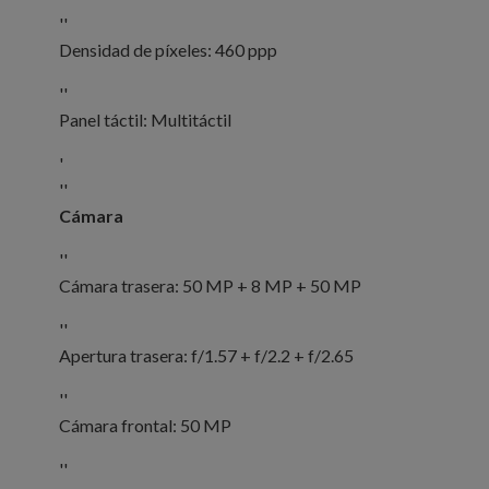
''
Densidad de píxeles: 460 ppp
''
Panel táctil: Multitáctil
'
''
Cámara
''
Cámara trasera: 50 MP + 8 MP + 50 MP
''
Apertura trasera: f/1.57 + f/2.2 + f/2.65
''
Cámara frontal: 50 MP
''