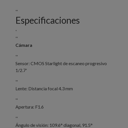
''
Especificaciones
'
''
Cámara
''
Sensor: CMOS Starlight de escaneo progresivo
1/2.7'
''
Lente: Distancia focal 4.3 mm
''
Apertura: F1.6
''
Ángulo de visión: 109.6° diagonal, 91.5°