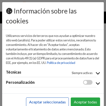
pedidos@ideaelectrodomesticos.com
924 047 836
Información sobre las
MENU
cookies
Utilizamos servicios de terceros que nos ayudan a optimizar nuestro
sitio web (análisis). Para poder utilizar estos servicios, necesitamos tu
consentimiento. Al hacer clic en "Aceptar todas", aceptas
voluntariamente el tratamiento de datos antes mencionado. Esto
también incluye, por un tiempo limitado, tu consentimiento de acuerdo
con el Artículo 49 (1) (a) GDPR para el procesamiento de datos fuera del
EEE, por ejemplo, en los EE. UU.
Política de privacidad
(0)
(0)
Técnicas
Siempre activas
Personalización
INICIO
>
INFORMÁTICA Y NUEVAS TECNOLOGÍAS
>
CONECTIVIDAD / REDES
>
VIDEOVIGILANCIA
>
Aceptar seleccionadas
Aceptar todas
CAMARAS VIDEOVIGILANCIA