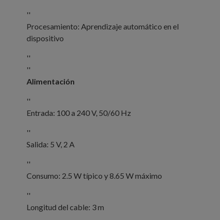
''
Procesamiento: Aprendizaje automático en el
dispositivo
''
''
Alimentación
''
Entrada: 100 a 240 V, 50/60 Hz
''
Salida: 5 V, 2 A
''
Consumo: 2.5 W típico y 8.65 W máximo
''
Longitud del cable: 3 m