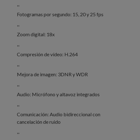
''
Fotogramas por segundo: 15, 20 y 25 fps
''
Zoom digital: 18x
''
Compresión de vídeo: H.264
''
Mejora de imagen: 3DNR y WDR
''
Audio: Micrófono y altavoz integrados
''
Comunicación: Audio bidireccional con
cancelación de ruido
''