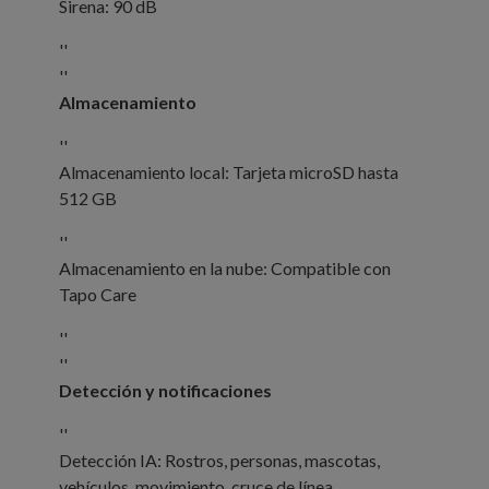
Sirena: 90 dB
''
''
Almacenamiento
''
Almacenamiento local: Tarjeta microSD hasta
512 GB
''
Almacenamiento en la nube: Compatible con
Tapo Care
''
''
Detección y notificaciones
''
Detección IA: Rostros, personas, mascotas,
vehículos, movimiento, cruce de línea,