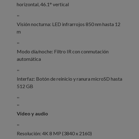
horizontal, 46.1° vertical
''
Visión nocturna: LED infrarrojos 850 nm hasta 12
m
''
Modo día/noche: Filtro IR con conmutación
automática
''
Interfaz: Botón de reinicio y ranura microSD hasta
512 GB
''
''
Vídeo y audio
''
Resolución: 4K 8 MP (3840 x 2160)