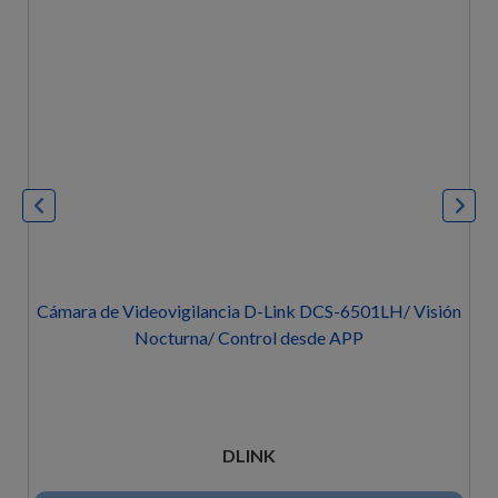
e Videovigilancia D-Link DCS-6501LH/ Visión
Cámara d
Nocturna/ Control desde APP
Vi
DLINK