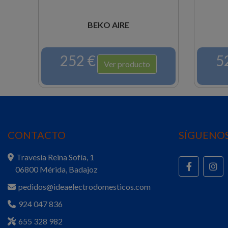
BEKO AIRE
252 €
52
Ver producto
CONTACTO
SÍGUENOS
Travesía Reina Sofía, 1
06800 Mérida, Badajoz
pedidos@ideaelectrodomesticos.com
924 047 836
655 328 982