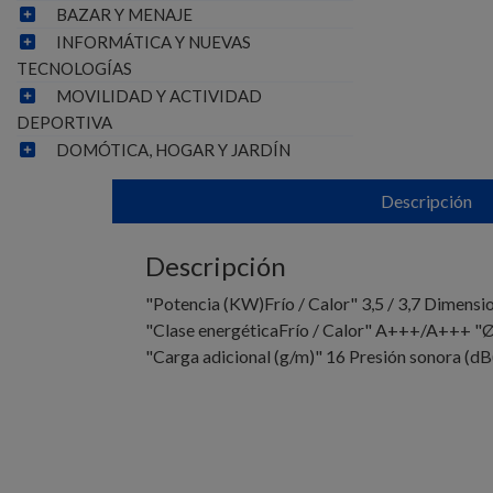
BAZAR Y MENAJE
INFORMÁTICA Y NUEVAS
TECNOLOGÍAS
MOVILIDAD Y ACTIVIDAD
DEPORTIVA
DOMÓTICA, HOGAR Y JARDÍN
Descripción
Descripción
"Potencia (KW)Frío / Calor" 3,5 / 3,7 Dime
"Clase energéticaFrío / Calor" A+++/A+++ "Ø T
"Carga adicional (g/m)" 16 Presión sonora (dB(