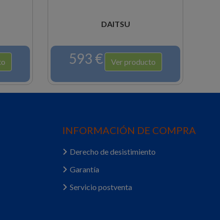
DAITSU
593 €
7
Ver producto
INFORMACIÓN DE COMPRA
Derecho de desistimiento
Garantía
Servicio postventa