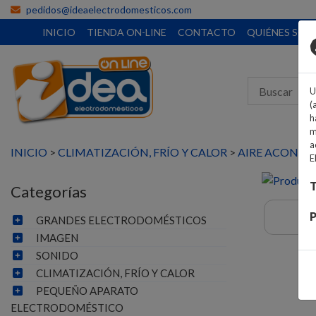
pedidos@ideaelectrodomesticos.com
INICIO
TIENDA ON-LINE
CONTACTO
QUIÉNES SO
U
(
h
m
a
INICIO
>
CLIMATIZACIÓN, FRÍO Y CALOR
>
AIRE ACONDI
E
T
Categorías
P
GRANDES ELECTRODOMÉSTICOS
IMAGEN
SONIDO
CLIMATIZACIÓN, FRÍO Y CALOR
PEQUEÑO APARATO
ELECTRODOMÉSTICO