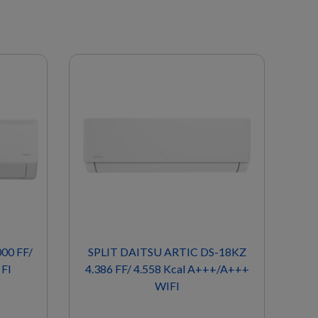
 FF/
SPLIT DAITSU ARTIC DS-18KZ
SPLIT
I
4.386 FF/ 4.558 Kcal A+++/A+++
5.881 
WIFI