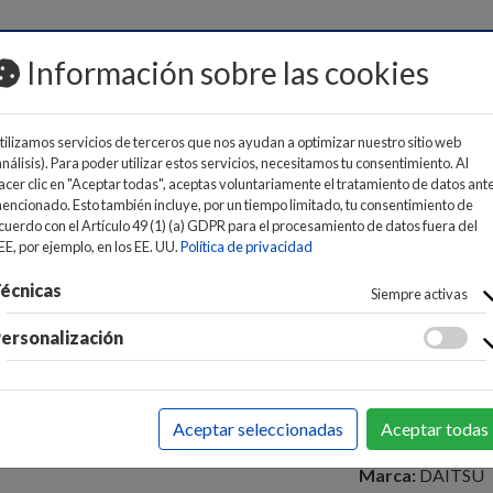
MOS
Información sobre las cookies
tilizamos servicios de terceros que nos ayudan a optimizar nuestro sitio web
análisis). Para poder utilizar estos servicios, necesitamos tu consentimiento. Al
acer clic en "Aceptar todas", aceptas voluntariamente el tratamiento de datos ant
encionado. Esto también incluye, por un tiempo limitado, tu consentimiento de
cuerdo con el Artículo 49 (1) (a) GDPR para el procesamiento de datos fuera del
CIONADO
>
SPLIT
EE, por ejemplo, en los EE. UU.
Política de privacidad
SPLIT DAI
écnicas
Siempre activas
3.182 Kca
ersonalización
34
Precio:
EAN:
843288464
Aceptar seleccionadas
Aceptar todas
Clase de eficienc
Marca:
DAITSU