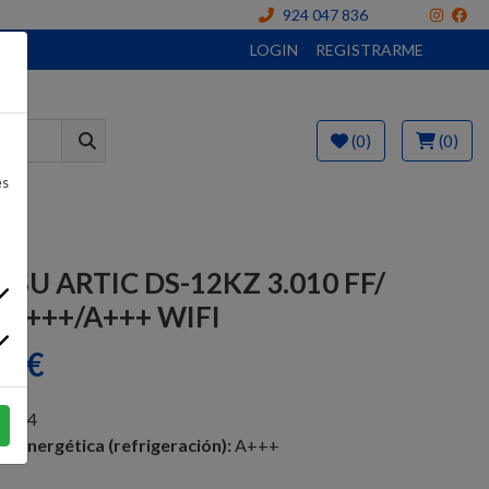
924 047 836
LOGIN
REGISTRARME
(0)
(0)
es
TSU ARTIC DS-12KZ 3.010 FF/
l A+++/A+++ WIFI
3 €
8764
ia energética (refrigeración):
A+++