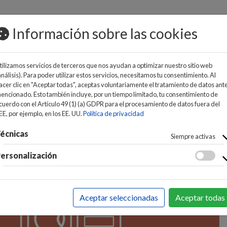
osts/ideaelectrodomesticos.com/httpdocs/entity/Articulo
Información sobre las cookies
MOS
tilizamos servicios de terceros que nos ayudan a optimizar nuestro sitio web
análisis). Para poder utilizar estos servicios, necesitamos tu consentimiento. Al
acer clic en "Aceptar todas", aceptas voluntariamente el tratamiento de datos ant
encionado. Esto también incluye, por un tiempo limitado, tu consentimiento de
cuerdo con el Artículo 49 (1) (a) GDPR para el procesamiento de datos fuera del
EE, por ejemplo, en los EE. UU.
Política de privacidad
TOR Y RADIOS
écnicas
Siempre activas
ersonalización
Aceptar seleccionadas
Aceptar todas