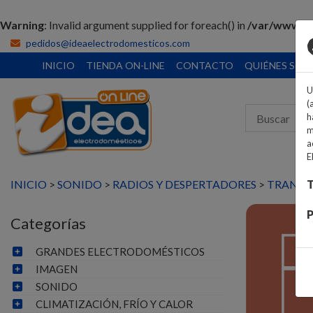
Warning
: Invalid argument supplied for foreach() in
/var/www/vh
pedidos@ideaelectrodomesticos.com
INICIO
TIENDA ON-LINE
CONTACTO
QUIÉNES SO
U
(
h
m
a
E
INICIO
>
SONIDO
>
RADIOS Y DESPERTADORES
>
TRANSIS
T
P
Categorías
GRANDES ELECTRODOMÉSTICOS
IMAGEN
SONIDO
CLIMATIZACIÓN, FRÍO Y CALOR