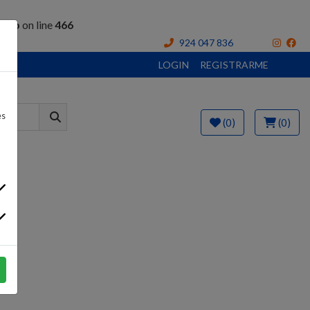
.php
on line
466
924 047 836
LOGIN
REGISTRARME
es
(0)
(0)