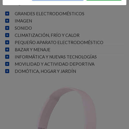
Categorías
GRANDES ELECTRODOMÉSTICOS
IMAGEN
SONIDO
CLIMATIZACIÓN, FRÍO Y CALOR
PEQUEÑO APARATO ELECTRODOMÉSTICO
BAZAR Y MENAJE
INFORMÁTICA Y NUEVAS TECNOLOGÍAS
MOVILIDAD Y ACTIVIDAD DEPORTIVA
DOMÓTICA, HOGAR Y JARDÍN