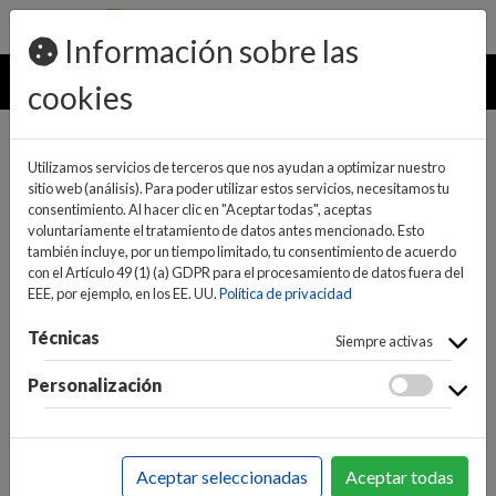
pedidos@ideaelectrodomesticos.com
924 047 836
Información sobre las
MENU
cookies
Utilizamos servicios de terceros que nos ayudan a optimizar nuestro
sitio web (análisis). Para poder utilizar estos servicios, necesitamos tu
consentimiento. Al hacer clic en "Aceptar todas", aceptas
voluntariamente el tratamiento de datos antes mencionado. Esto
también incluye, por un tiempo limitado, tu consentimiento de acuerdo
con el Artículo 49 (1) (a) GDPR para el procesamiento de datos fuera del
EEE, por ejemplo, en los EE. UU.
Política de privacidad
(0)
(0)
Técnicas
Siempre activas
Personalización
INICIO
>
SONIDO
>
AURICULARES
>
DIADEMA
Aceptar seleccionadas
Aceptar todas