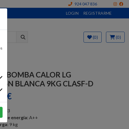
924 047 836
LOGIN
REGISTRARME
(0)
(0)
es
A BOMBA CALOR LG
V6N BLANCA 9KG CLASF-D
4 €
0003
ia de energía:
A++
rga:
9 kg