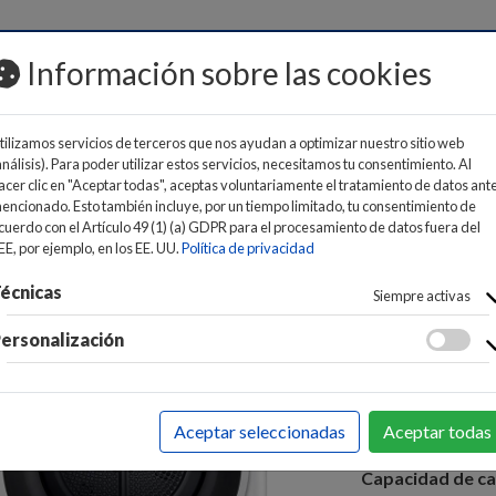
MOS
Información sobre las cookies
tilizamos servicios de terceros que nos ayudan a optimizar nuestro sitio web
análisis). Para poder utilizar estos servicios, necesitamos tu consentimiento. Al
acer clic en "Aceptar todas", aceptas voluntariamente el tratamiento de datos ant
encionado. Esto también incluye, por un tiempo limitado, tu consentimiento de
cuerdo con el Artículo 49 (1) (a) GDPR para el procesamiento de datos fuera del
>
SECADORA CARGA FRONTAL
EE, por ejemplo, en los EE. UU.
Política de privacidad
SECADOR
écnicas
Siempre activas
RH90V5A
ersonalización
64
Precio:
EAN:
880609178
Aceptar seleccionadas
Aceptar todas
Clase de eficienc
Capacidad de ca