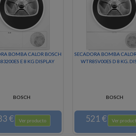
RA BOMBA CALOR BOSCH
SECADORA BOMBA CALO
3200ES E 8 KG DISPLAY
WTR85V00ES D 8 KG. DI
BOSCH
BOSCH
83 €
521 €
Ver producto
Ver produc