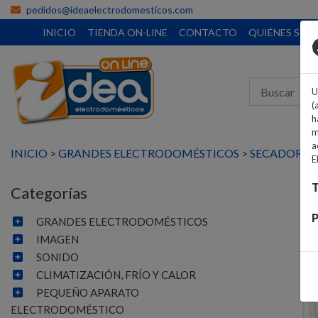
pedidos@ideaelectrodomesticos.com
INICIO
TIENDA ON-LINE
CONTACTO
QUIÉNES SO
U
(
h
m
a
INICIO
>
GRANDES ELECTRODOMÉSTICOS
>
SECADORAS
E
T
Categorías
P
GRANDES ELECTRODOMÉSTICOS
IMAGEN
SONIDO
CLIMATIZACIÓN, FRÍO Y CALOR
PEQUEÑO APARATO
ELECTRODOMÉSTICO