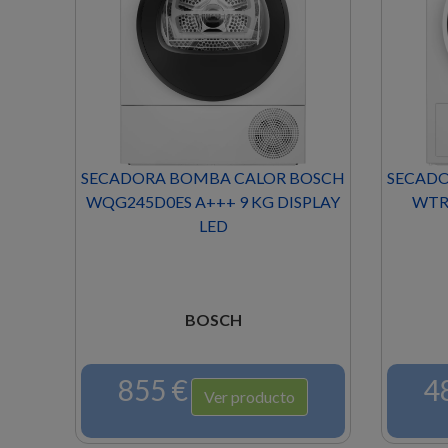
OSCH
SECADORA BOMBA CALOR BOSCH
SECADO
 6
WQG245D0ES A+++ 9 KG DISPLAY
WTR8
LED
BOSCH
855 €
4
Ver producto