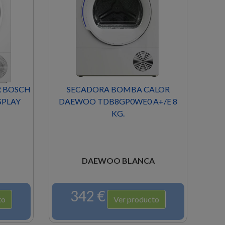
R BOSCH
SECADORA BOMBA CALOR
SPLAY
DAEWOO TDB8GP0WE0 A+/E 8
DA
KG.
DAEWOO BLANCA
342 €
to
Ver producto