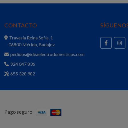
CONTACTO
SÍGUENOS
Travesía Reina Sofía, 1
06800 Mérida, Badajoz
pedidos@ideaelectrodomesticos.com
924 047 836
655 328 982
Pago seguro