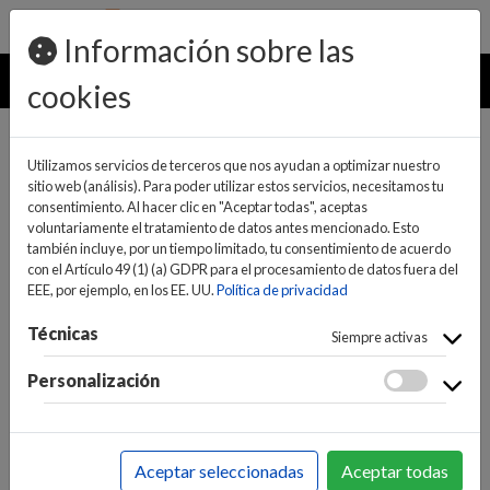
pedidos@ideaelectrodomesticos.com
924 047 836
Información sobre las
MENU
cookies
Utilizamos servicios de terceros que nos ayudan a optimizar nuestro
sitio web (análisis). Para poder utilizar estos servicios, necesitamos tu
consentimiento. Al hacer clic en "Aceptar todas", aceptas
voluntariamente el tratamiento de datos antes mencionado. Esto
también incluye, por un tiempo limitado, tu consentimiento de acuerdo
con el Artículo 49 (1) (a) GDPR para el procesamiento de datos fuera del
EEE, por ejemplo, en los EE. UU.
Política de privacidad
(0)
(0)
Técnicas
Siempre activas
Personalización
INICIO
>
GRANDES ELECTRODOMÉSTICOS
>
LAVADORAS Y LAVA-SECADORAS
>
LAVADORA CARGA
Aceptar seleccionadas
Aceptar todas
FRONTAL