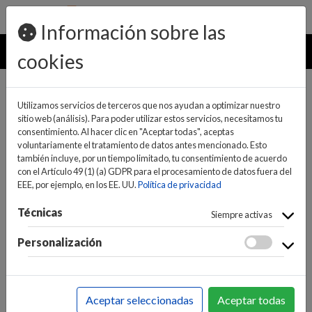
pedidos@ideaelectrodomesticos.com
924 047 836
Información sobre las
MENU
cookies
Utilizamos servicios de terceros que nos ayudan a optimizar nuestro
sitio web (análisis). Para poder utilizar estos servicios, necesitamos tu
consentimiento. Al hacer clic en "Aceptar todas", aceptas
voluntariamente el tratamiento de datos antes mencionado. Esto
también incluye, por un tiempo limitado, tu consentimiento de acuerdo
con el Artículo 49 (1) (a) GDPR para el procesamiento de datos fuera del
EEE, por ejemplo, en los EE. UU.
Política de privacidad
(0)
(0)
Técnicas
Siempre activas
Personalización
INICIO
>
SONIDO
>
EQUIPOS DE MÚSICA
>
RADIOS
CD/EQUIPOS DE MÚSICA
Aceptar seleccionadas
Aceptar todas