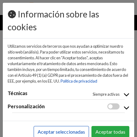
pedidos@ideaelectrodomesticos.com
924 047 836
Información sobre las
MENU
cookies
Utilizamos servicios de terceros que nos ayudan a optimizar nuestro
sitio web (análisis). Para poder utilizar estos servicios, necesitamos tu
consentimiento. Al hacer clic en "Aceptar todas", aceptas
voluntariamente el tratamiento de datos antes mencionado. Esto
también incluye, por un tiempo limitado, tu consentimiento de acuerdo
con el Artículo 49 (1) (a) GDPR para el procesamiento de datos fuera del
EEE, por ejemplo, en los EE. UU.
Política de privacidad
(0)
(0)
Técnicas
Siempre activas
Personalización
INICIO
>
SONIDO
>
EQUIPOS DE MÚSICA
>
RADIOS
CD/EQUIPOS DE MÚSICA
Aceptar seleccionadas
Aceptar todas