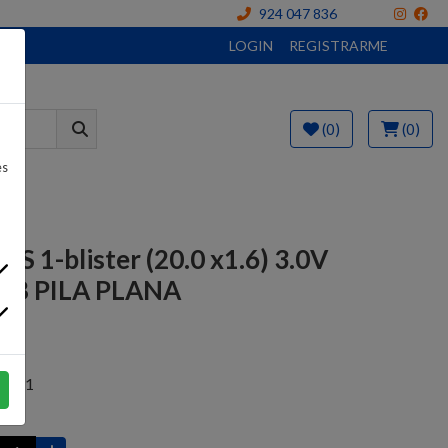
924 047 836
LOGIN
REGISTRARME
(0)
(0)
es
PS 1-blister (20.0 x1.6) 3.0V
1B PILA PLANA
€
6161