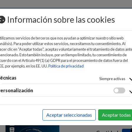
MOS
Información sobre las cookies
tilizamos servicios de terceros que nos ayudan a optimizar nuestro sitio web
análisis). Para poder utilizar estos servicios, necesitamos tu consentimiento. Al
acer clic en "Aceptar todas", aceptas voluntariamente el tratamiento de datos ant
encionado. Esto también incluye, por un tiempo limitado, tu consentimiento de
cuerdo con el Artículo 49 (1) (a) GDPR para el procesamiento de datos fuera del
 Y BATERÍAS
>
PILAS Y BATERÍAS
EE, por ejemplo, en los EE. UU.
Política de privacidad
PILA PHILI
écnicas
Siempre activas
CR2016/0
ersonalización
1 
Precio:
EAN:
489522910
Aceptar seleccionadas
Aceptar todas
Marca:
PHILIPS