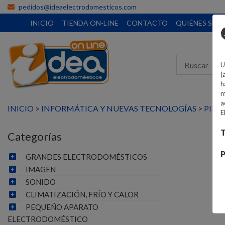
pedidos@ideaelectrodomesticos.com
INICIO
TIENDA ON-LINE
CONTACTO
QUIÉNES SO
U
(
h
m
a
INICIO
>
INFORMÁTICA Y NUEVAS TECNOLOGÍAS
>
PILAS
E
T
Categorías
P
GRANDES ELECTRODOMÉSTICOS
IMAGEN
SONIDO
CLIMATIZACIÓN, FRÍO Y CALOR
PEQUEÑO APARATO
ELECTRODOMÉSTICO