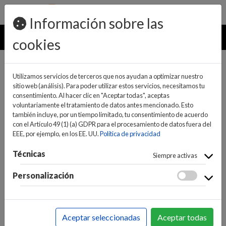
pedidos@ideaelectrodomesticos.com
924 047 836
Información sobre las
MENU
cookies
Utilizamos servicios de terceros que nos ayudan a optimizar nuestro
sitio web (análisis). Para poder utilizar estos servicios, necesitamos tu
consentimiento. Al hacer clic en "Aceptar todas", aceptas
voluntariamente el tratamiento de datos antes mencionado. Esto
también incluye, por un tiempo limitado, tu consentimiento de acuerdo
con el Artículo 49 (1) (a) GDPR para el procesamiento de datos fuera del
EEE, por ejemplo, en los EE. UU.
Política de privacidad
(0)
(0)
Técnicas
Siempre activas
Personalización
INICIO
>
GRANDES ELECTRODOMÉSTICOS
>
ACCESORIOS GRANDES ELECTRODOM.
>
ACCESORIOS
Aceptar seleccionadas
Aceptar todas
GRANDES ELECTRODOM.