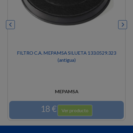
FILTRO C.A. MEPAMSA SILUETA 133.0529.323
(antigua)
MEPAMSA
18 €
Ver producto