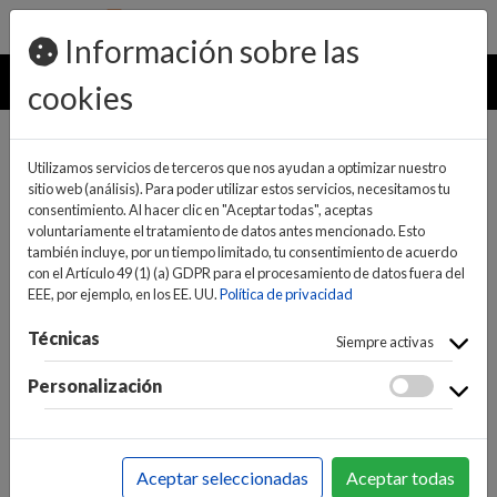
pedidos@ideaelectrodomesticos.com
924 047 836
Información sobre las
MENU
cookies
Utilizamos servicios de terceros que nos ayudan a optimizar nuestro
sitio web (análisis). Para poder utilizar estos servicios, necesitamos tu
consentimiento. Al hacer clic en "Aceptar todas", aceptas
voluntariamente el tratamiento de datos antes mencionado. Esto
también incluye, por un tiempo limitado, tu consentimiento de acuerdo
con el Artículo 49 (1) (a) GDPR para el procesamiento de datos fuera del
EEE, por ejemplo, en los EE. UU.
Política de privacidad
(0)
(0)
Técnicas
Siempre activas
Personalización
INICIO
>
GRANDES ELECTRODOMÉSTICOS
>
ACCESORIOS GRANDES ELECTRODOM.
>
ACCESORIOS
Aceptar seleccionadas
Aceptar todas
GRANDES ELECTRODOM.